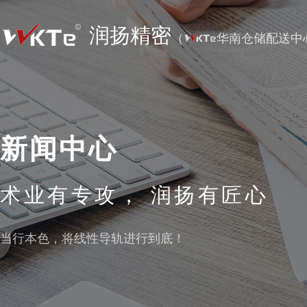
润扬精密
（
华南仓储配送中
新闻中心
术业有专攻， 润扬有匠心
当行本色，将线性导轨进行到底！