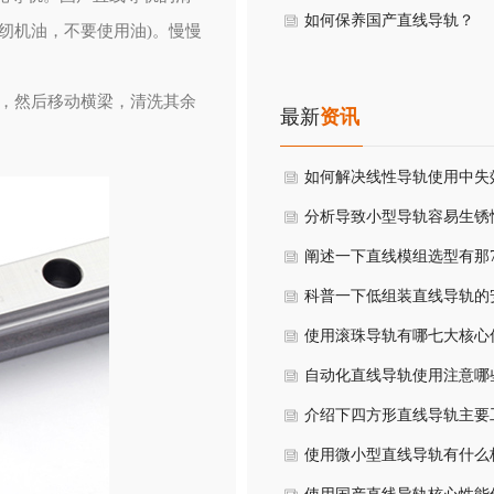
锈？
如何保养国产直线导轨？
纫机油，不要使用油)。慢慢
域，然后移动横梁，清洗其余
最新
资讯
如何解决线性导轨使用中失
式？
分析导致小型导轨容易生锈
是什么？
阐述一下直线模组选型有那
核心参数？
科普一下低组装直线导轨的
方式有哪些？
使用滚珠导轨有哪七大核心
势？
自动化直线导轨使用注意哪
节？
介绍下四方形直线导轨主要
原理与核心性能优势？
使用微小型直线导轨有什么