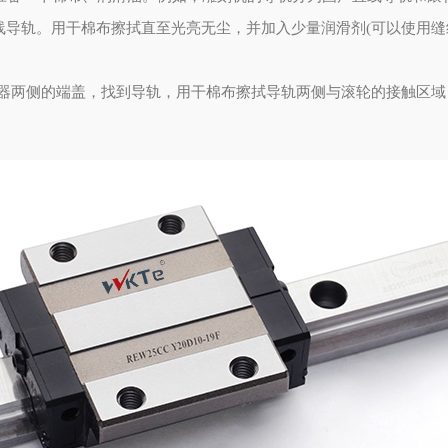
直线导轨。用干棉布擦拭直至光亮无尘，并加入少量润滑剂(可以使用缝
机器两侧的端盖，找到导轨，用干棉布擦拭导轨两侧与滚轮的接触区