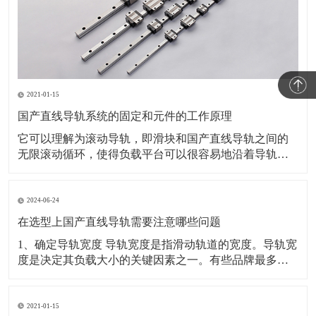
2021-01-15
国产直线导轨系统的固定和元件的工作原理
它可以理解为滚动导轨，即滑块和国产直线导轨之间的
无限滚动循环，使得负载平台可以很容易地沿着导轨高
精度和线性移动，摩擦系数减小到五分之一。通常的传
统滑动导轨，可以轻松实现高定位精度。滑块和国产直
线导轨之间的最终单元设计使线性导轨能够承受上下两
2024-06-24
个方向的载荷。获得专利的回流系统和线性导轨采用简
在选型上国产直线导轨需要注意哪些问题
化的结构设
1、确定导轨宽度 导轨宽度是指滑动轨道的宽度。导轨宽
度是决定其负载大小的关键因素之一。有些品牌最多只
生产45种规格，而一些小型制造商可能只生产30种。期
货产品也有85种，120种等，但大多数制造商不生产。
2、确定轨道长度 这个长度是赛道的总长度，而不是旅
2021-01-15