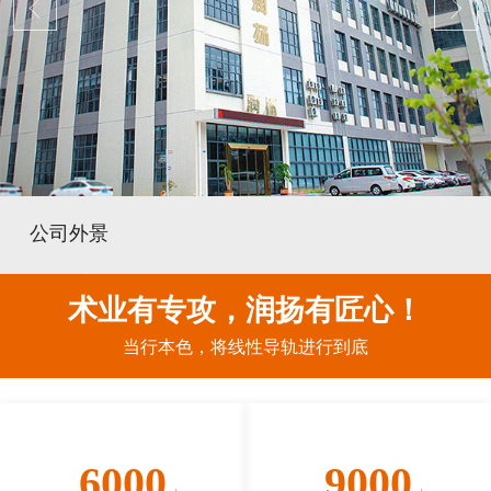
公司外景
术业有专攻，润扬有匠心！
当行本色，将线性导轨进行到底
6000
9000