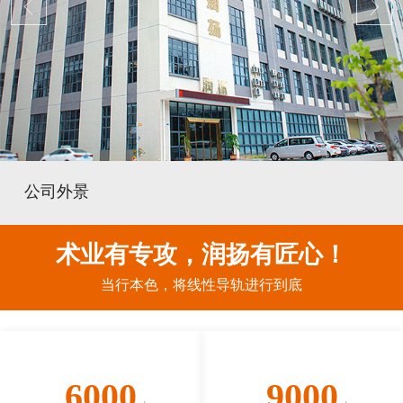
公司外景
术业有专攻，润扬有匠心！
当行本色，将线性导轨进行到底
6000
9000