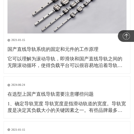
2021-01-15
国产直线导轨系统的固定和元件的工作原理
它可以理解为滚动导轨，即滑块和国产直线导轨之间的
无限滚动循环，使得负载平台可以很容易地沿着导轨高
精度和线性移动，摩擦系数减小到五分之一。通常的传
统滑动导轨，可以轻松实现高定位精度。滑块和国产直
线导轨之间的最终单元设计使线性导轨能够承受上下两
2024-06-24
个方向的载荷。获得专利的回流系统和线性导轨采用简
在选型上国产直线导轨需要注意哪些问题
化的结构设
1、确定导轨宽度 导轨宽度是指滑动轨道的宽度。导轨宽
度是决定其负载大小的关键因素之一。有些品牌最多只
生产45种规格，而一些小型制造商可能只生产30种。期
货产品也有85种，120种等，但大多数制造商不生产。
2、确定轨道长度 这个长度是赛道的总长度，而不是旅
2021-01-15